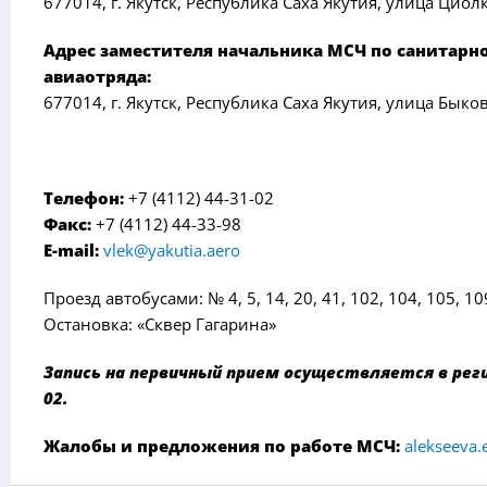
677014, г. Якутск, Республика Саха Якутия, улица Циолк
Адрес заместителя начальника МСЧ по санитарно
авиаотряда:
677014, г. Якутск, Республика Саха Якутия, улица Быков
Телефон:
+7 (4112) 44-31-02
Факс:
+7 (4112) 44-33-98
E-mail:
vlek@yakutia.aero
Проезд автобусами: № 4, 5, 14, 20, 41, 102, 104, 105, 10
Остановка: «Сквер Гагарина»
Запись на первичный прием осуществляется в регис
02.
Жалобы и предложения по работе МСЧ:
alekseeva.