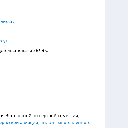
льности
слуг
детельствование ВЛЭК:
ачебно-летной экспертной комиссии):
ерческой авиации, пилоты многочленного