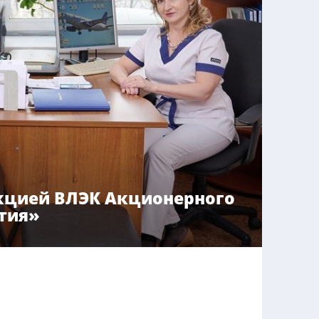
нкцией ВЛЭК Акционерного
тия»