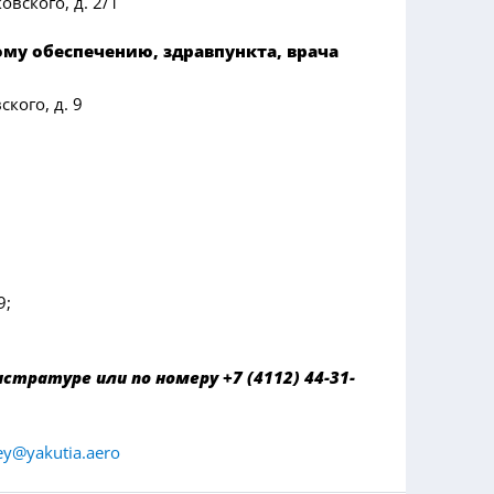
овского, д. 2/1
му обеспечению, здравпункта, врача
ского, д. 9
9;
тратуре или по номеру +7 (4112) 44-31-
ey@yakutia.aero